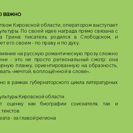
о важно
твом Кировской области, оператором выступает
льтуры. По своей идее награда прямо связана с
а Грина: писатель родился в Слободском, и
т его своим - по праву и по духу.
 влияние на русскую романтическую прозу сложно
ни - это не просто региональный смотр: она
урную планку, ориентированную на образность,
ывать «мечтой, воплощённой в слове».
о в рамках губернаторского цикла литературных
культуры Кировской области
т оценку как биографии соискателя, так и
 текстов
та - за главой региона