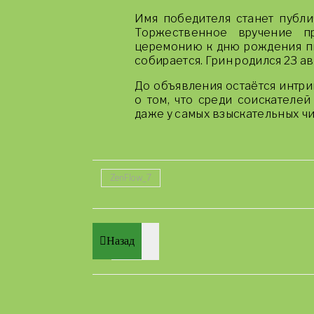
Имя победителя станет публич
Торжественное вручение пр
церемонию к дню рождения пи
собирается. Грин родился 23 ав
До объявления остаётся интри
о том, что среди соискателей
даже у самых взыскательных чи
ZenFlow_7
Назад