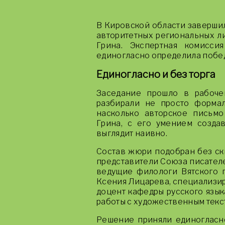
В Кировской области заверши
авторитетных региональных л
Грина. Экспертная комисси
единогласно определила победи
Единогласно и без торга
Заседание прошло в рабоче
разбирали не просто формал
насколько авторское письмо
Грина, с его умением создав
выглядит наивно.
Состав жюри подобран без ск
представители Союза писател
ведущие филологи Вятского г
Ксения Лицарева, специализир
доцент кафедры русского язык
работы с художественным текст
Решение приняли единогласно