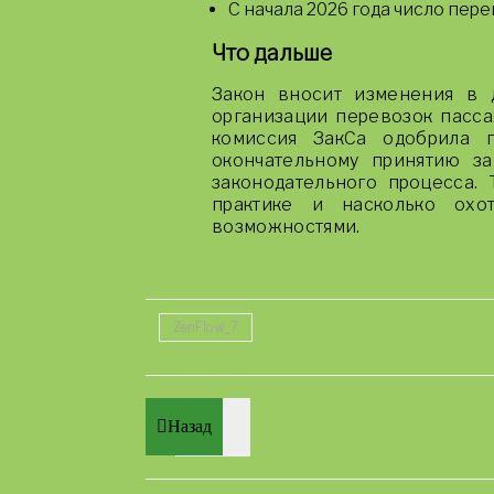
С начала 2026 года число пер
Что дальше
Закон вносит изменения в 
организации перевозок пасса
комиссия ЗакСа одобрила 
окончательному принятию з
законодательного процесса. 
практике и насколько охо
возможностями.
ZenFlow_7
Назад