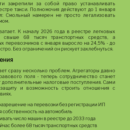
ти закрепили за собой право устанавливать
стре такси. Полномочия действуют до 1 января
л: Смольный намерен не просто легализовать
мом.
атает. К началу 2026 года в реестре легковых
ь свыше 68 тысяч транспортных средств, а
х перевозчиков с января выросло на 24,5% - до
ыстро. Без ограничений он рискует захлебнуться.
шения
ет сразу несколько проблем. Агрегаторы давно
равового поля - теперь сотрудничество станет
 дополнительные налоговые поступления. Сами
 защиту и возможность строить отношения с
виях.
 разрешение на перевозки без регистрации ИП
я собственность на автомобиль
ивать число машин в реестре до 2033 года
ейчас более 68 тысяч транспортных средств