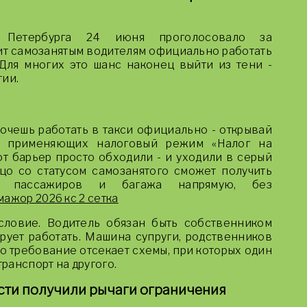
е Петербурга 24 июня проголосовало за
ит самозанятым водителям официально работать
 Для многих это шанс наконец выйти из тени -
тии.
очешь работать в такси официально - открывай
, применяющих налоговый режим «Налог на
т барьер просто обходили - и уходили в серый
цо со статусом самозанятого сможет получить
у пассажиров и багажа напрямую, без
мажор 2026 кс 2 сетка
словие. Водитель обязан быть собственником
рует работать. Машина супруги, родственников
то требование отсекает схемы, при которых один
ранспорт на другого.
сти получили рычаги ограничения