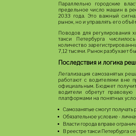
Параллельно городские влас
предельное число машин в рее
2033 года. Это важный сигна
рынок, но и управлять его объё
Поводов для регулирования хв
такси Петербурга числилос
количество зарегистрированны
7,12 тысячи. Рынок разбухает б
Последствия и логика ре
Легализация самозанятых реша
работают с водителями вне п
официальным. Бюджет получит
водители обретут правовую
платформами на понятных усло
Самозанятые смогут получать
Обязательное условие - лична
Власти города вправе огранич
В реестре такси Петербурга с